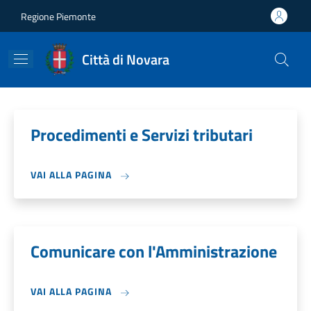
Salta al contenuto principale
Skip to footer content
Regione Piemonte
Città di Novara
Procedimenti e Servizi tributari
VAI ALLA PAGINA
Comunicare con l'Amministrazione
VAI ALLA PAGINA